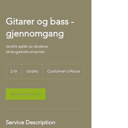
Gitarer og bass -
gjennomgang
Gratis sjekk av skolens
strengeinstrumenter
Gratis
2 hr
2
Gratis
Customer's Place
h
r
Request to book
Service Description