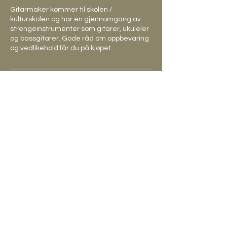
Gitarmaker kommer til skolen /
kulturskolen og har en gjennomgang av
strengeinstrumenter som gitarer, ukuleler
og bassgitarer. Gode råd om oppbevaring
og vedlikehold får du på kjøpet.
Contact Details
46404030
hei@instrumentverkstedet.no
Eikjolveien 97, Ski, Norway